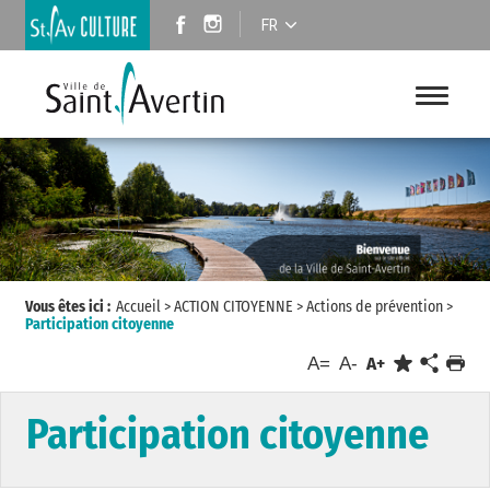
FR
Vous êtes ici :
Accueil
>
ACTION CITOYENNE
>
Actions de prévention
>
Participation citoyenne
A=
A-
A+
Participation citoyenne