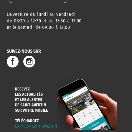
Ouverture du lundi au vendredi
AGENDA
URBANISME
PISCINE
DES SORTIES
de 08:30 à 12:30 et de 13:30 à 17:00
et le samedi de 09:00 à 12:00
SUIVEZ-NOUS SUR
SERVICE
TRAVAUX
DÉCHETS
DE L'EAU
DANS LA VILLE
ET COLLECTES
RECEVEZ
LES ACTUALITÉS
ET LES ALERTES
DE SAINT-AVERTIN
SUR VOTRE MOBILE
TÉLÉCHARGEZ
L'APPCOM SAINT-AVERTIN