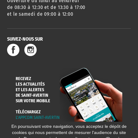
Ouverture du lundi au vendredi
AGENDA
URBANISME
PISCINE
DES SORTIES
de 08:30 à 12:30 et de 13:30 à 17:00
et le samedi de 09:00 à 12:00
SUIVEZ-NOUS SUR
SERVICE
TRAVAUX
DÉCHETS
DE L'EAU
DANS LA VILLE
ET COLLECTES
RECEVEZ
LES ACTUALITÉS
ET LES ALERTES
DE SAINT-AVERTIN
SUR VOTRE MOBILE
TÉLÉCHARGEZ
L'APPCOM SAINT-AVERTIN
En poursuivant votre navigation, vous acceptez le dépôt de
cookies qui nous permettent de mesurer l'audience du site