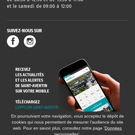
et le samedi de 09:00 à 12:00
SUIVEZ-NOUS SUR
SERVICE
TRAVAUX
DÉCHETS
DE L'EAU
DANS LA VILLE
ET COLLECTES
RECEVEZ
LES ACTUALITÉS
ET LES ALERTES
DE SAINT-AVERTIN
SUR VOTRE MOBILE
TÉLÉCHARGEZ
L'APPCOM SAINT-AVERTIN
En poursuivant votre navigation, vous acceptez le dépôt de
cookies qui nous permettent de mesurer l'audience du site
web. Pour en savoir plus, consultez notre page '
Données
personnelles
'.