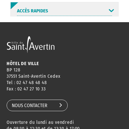
ACCÈS RAPIDES
ANNUAIRE
ABONNEMENT
ST AV
HORAIRES
NEWSLETTER
EN LIGNE
HÔTEL DE VILLE
BP 128
37551 Saint-Avertin Cedex
Tel : 02 47 48 48 48
CONSEILS
PASSEPORT
MENUS
Fax : 02 47 27 10 33
DE QUARTIER
CARTE D'IDENTITÉ
RESTAURATION
SCOLAIRE
NOUS CONTACTER
Ouverture du lundi au vendredi
AGENDA
URBANISME
PISCINE
DES SORTIES
de 08:30 à 12:30 et de 13:30 à 17:00