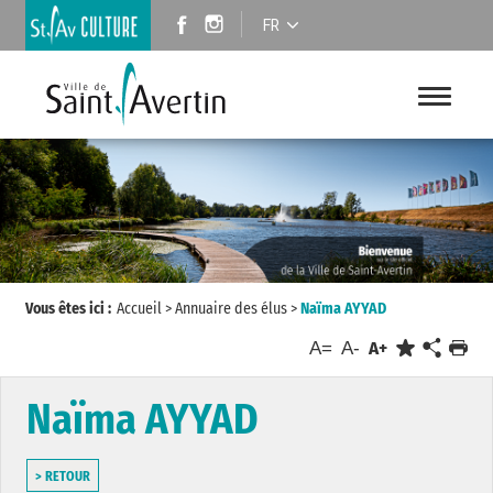
FR
Vous êtes ici :
Accueil
>
Annuaire des élus
>
Naïma AYYAD
A=
A-
A+
Naïma AYYAD
> RETOUR