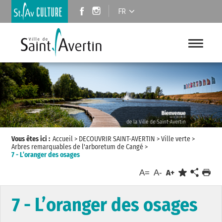
FR
Vous êtes ici :
Accueil
>
DECOUVRIR SAINT-AVERTIN
>
Ville verte
>
Arbres remarquables de l'arboretum de Cangé
>
7 - L’oranger des osages
A=
A-
A+
7 - L’oranger des osages