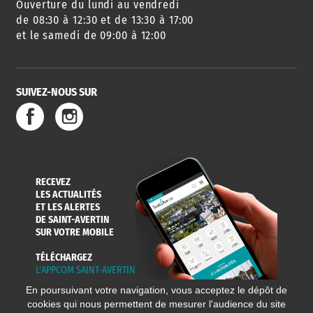
Ouverture du lundi au vendredi
AGENDA
URBANISME
PISCINE
DES SORTIES
de 08:30 à 12:30 et de 13:30 à 17:00
et le samedi de 09:00 à 12:00
SUIVEZ-NOUS SUR
SERVICE
TRAVAUX
DÉCHETS
DE L'EAU
DANS LA VILLE
ET COLLECTES
RECEVEZ
LES ACTUALITÉS
ET LES ALERTES
DE SAINT-AVERTIN
SUR VOTRE MOBILE
TÉLÉCHARGEZ
L'APPCOM SAINT-AVERTIN
En poursuivant votre navigation, vous acceptez le dépôt de
cookies qui nous permettent de mesurer l'audience du site