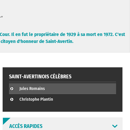
r"
our. Il en fut le propriétaire de 1929 à sa mort en 1972. C'est
citoyen d'honneur de Saint-Avertin.
SAINT-AVERTINOIS CÉLÈBRES
Jules Romains
Christophe Plantin
ACCÈS RAPIDES