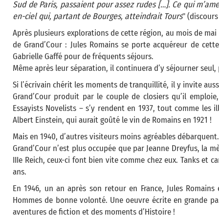
Sud de Paris, passaient pour assez rudes […]. Ce qui m’am
en-ciel qui, partant de Bourges, atteindrait Tours
" (discours
Après plusieurs explorations de cette région, au mois de mai
de Grand’Cour : Jules Romains se porte acquéreur de cette
Gabrielle Gaffé pour de fréquents séjours.
Même après leur séparation, il continuera d’y séjourner seul
Si l’écrivain chérit les moments de tranquillité, il y invite au
Grand’Cour produit par le couple de closiers qu’il emploi
Essayists Novelists – s’y rendent en 1937, tout comme les i
Albert Einstein, qui aurait goûté le vin de Romains en 1921 !
Mais en 1940, d’autres visiteurs moins agréables débarquent
Grand’Cour n’est plus occupée que par Jeanne Dreyfus, la mère
IIIe Reich, ceux-ci font bien vite comme chez eux. Tanks et 
ans.
En 1946, un an après son retour en France, Jules Romains 
Hommes de bonne volonté. Une oeuvre écrite en grande parti
aventures de fiction et des moments d’Histoire !