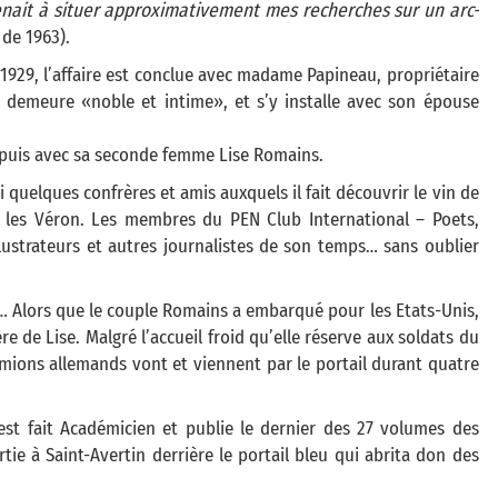
enait à situer approximativement mes recherches sur un arc-
 de 1963).
 1929, l’affaire est conclue avec madame Papineau, propriétaire
 demeure «noble et intime», et s’y installe avec son épouse
, puis avec sa seconde femme Lise Romains.
ssi quelques confrères et amis auxquels il fait découvrir le vin de
e, les Véron. Les membres du PEN Club International – Poets,
llustrateurs et autres journalistes de son temps… sans oublier
… Alors que le couple Romains a embarqué pour les Etats-Unis,
 de Lise. Malgré l’accueil froid qu’elle réserve aux soldats du
camions allemands vont et viennent par le portail durant quatre
est fait Académicien et publie le dernier des 27 volumes des
e à Saint-Avertin derrière le portail bleu qui abrita don des