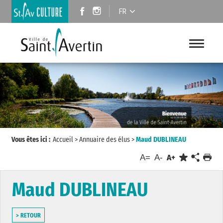
FR
Vous êtes ici :
Accueil
>
Annuaire des élus
>
Maud DUBLINEAU
A=
A-
A+
Maud DUBLINEAU
> RETOUR