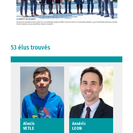
53 élus trouvés
Alexis
Anséric
VETLE
LEON