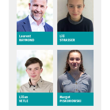
des Établissements
Saint-Avertin
Recevant du Public
(ERP)
Laurent
Lili
RAYMOND
STRASSER
Laurent RAYMOND
Lili STRASSER
Maire de Saint-
Avertin
Saint-Avertin
Lilian
Margot
VETLE
PISKOROWSKI