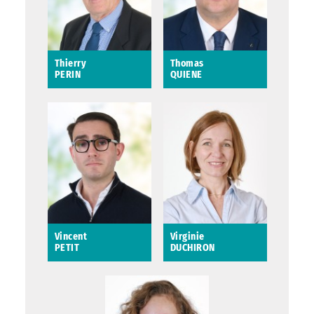
Thierry
Thomas
PERIN
QUIENE
Thierry PERIN
Thomas QUIENE
Conseiller municipal
Conseiller municipal
délégué à la
délégué aux relations
tranquillité, à la
extérieures
sécurité publique, à
la sécurité civile et au
Saint-Avertin
devoir de mémoire
Correspondant
Défense (CORDEF)
Saint-Avertin
Vincent
Virginie
PETIT
DUCHIRON
Vincent PETIT
Virginie DUCHIRON