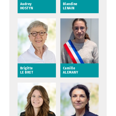
Audrey
Blandine
HOSTYN
LENAIN
Audrey HOSTYN
Blandine LENAIN
8ème adjointe au
Maire en charge de la
solidarité et des
affaires sociales
Saint-Avertin
Brigitte
Camille
LE BRET
ALEMANY
Brigitte LE BRET
Camille ALEMANY
2ème adjointe au
maire en charge de
l’éducation, de la
petite enfance et de
la parentalité
Saint-Avertin