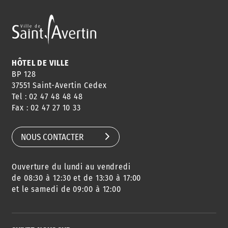
ANNUAIRE
ABONNEMENT
ST AV
HORAIRES
NEWSLETTER
EN LIGNE
HÔTEL DE VILLE
BP 128
37551 Saint-Avertin Cedex
Tel : 02 47 48 48 48
CONSEILS
PASSEPORT
MENUS
Fax : 02 47 27 10 33
DE QUARTIER
CARTE D'IDENTITÉ
RESTAURATION
SCOLAIRE
NOUS CONTACTER
Ouverture du lundi au vendredi
AGENDA
URBANISME
PISCINE
DES SORTIES
de 08:30 à 12:30 et de 13:30 à 17:00
et le samedi de 09:00 à 12:00