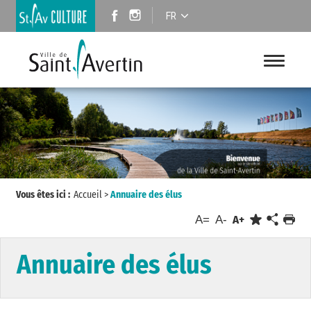
FR
Vous êtes ici :
Accueil
>
Annuaire des élus
A=
A-
A+
Annuaire des élus