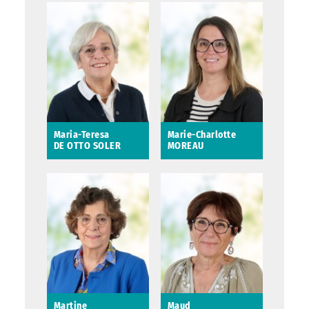
Lilian VETLE
Margot
PISKOROWSKI
Maria-Teresa
Marie-Charlotte
DE OTTO SOLER
MOREAU
Maria-Teresa DE
Marie-Charlotte
OTTO SOLER
MOREAU
Mission : suivi et
Conseillère
coordination
municipale
du Conseil des Aînés
Saint-Avertin
Martine
Maud