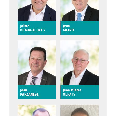
Jaime
Jean
DE MAGALHAES
GRARD
Jaime DE
Jean GRARD
MAGALHAES
Conseiller municipal
délégué aux espaces
Conseiller municipal
verts et à la propreté
urbaine
Saint-Avertin
Saint-Avertin
Jean
Jean-Pierre
PARZANESE
OLHATS
Jean PARZANESE
Jean-Pierre OLHATS
Conseiller municipal
Mission : orientation
et suivi