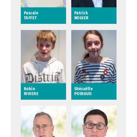
Pascale
Patrick
TAFFET
NOGIER
Pascale TAFFET
Patrick NOGIER
4ème ajointe au
7ème adjoint au
maire en charge de la
Maire en charge de
jeunesse et de
l’urbanisme, de
l'animation
l’embellissement de
la ville, de l’espace
public et de la
Saint-Avertin
mobilité
Saint-Avertin
Robin
Shézaëlle
RIVIERE
POIRAUD
Robin RIVIERE
Shézaëlle POIRAUD