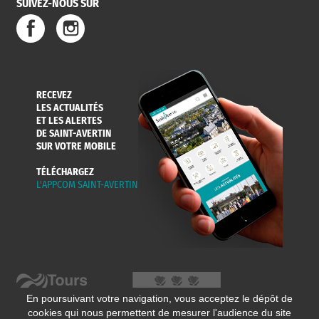
SUIVEZ-NOUS SUR
SERVICE
TRAVAUX
DÉCHETS
DE L'EAU
DANS LA VILLE
ET COLLECTES
RECEVEZ
LES ACTUALITÉS
ET LES ALERTES
DE SAINT-AVERTIN
SUR VOTRE MOBILE
TÉLÉCHARGEZ
L'APPCOM SAINT-AVERTIN
En poursuivant votre navigation, vous acceptez le dépôt de
cookies qui nous permettent de mesurer l'audience du site