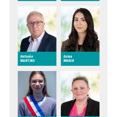
Alexis VETLE
Anséric LEON
1er adjoint en charge
des grands projets,
de la transition
énergétique, des
bâtiments et du
patrimoine
historique
Saint-Avertin
Antonio
Asma
MARTINS
MHAIH
Antonio MARTINS
Asma MHAIH
9ème adjoint au
Conseillère
Maire en charge des
municipale déléguée
sports et du suivi des
à la prévention et à la
infrastructures
lutte contre les
sportives
violences
intrafamiliales
Saint-Avertin
Saint-Avertin