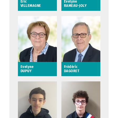
Éric
Evelyne
VILLEMAGNE
RAMEAU-JOLY
Éric VILLEMAGNE
Evelyne RAMEAU-
JOLY
3ème adjoint au
Maire en charge du
Conseillère
pilotage budgétaire,
municipale
des finances, du
numérique et de
l’innovation
Saint-Avertin
Evelyne
Frédéric
DUPUY
DAGORET
Evelyne DUPUY
Frédéric DAGORET
Conseillère
5ème adjoint au
municipale déléguée
maire en charge des
aux relations avec les
Ressources humaines
associations
et des Affaires
générales
Saint-Avertin
Conseiller
métropolitain