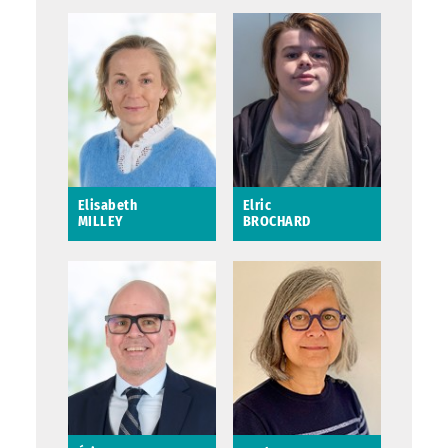
Elisa THIBAULT
Elisabeth LEMAURE
Conseillère
municipale et
métropolitaine
Saint-Avertin
Elisabeth
Elric
MILLEY
BROCHARD
Elisabeth MILLEY
Elric BROCHARD
Conseillère
municipale déléguée
à la concertation
citoyenne
Saint-Avertin