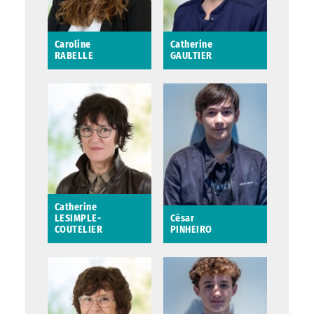
Caroline
Catherine
RABELLE
GAULTIER
Caroline RABELLE
Catherine GAULTIER
Conseillère
Conseillère
municipale déléguée
municipale déléguée
à l’accompagnement
à la communication et
des entreprises, des
aux relations
artisans et des
internationales
commerces
Conseillère
métropolitaine
Saint-Avertin
Catherine
LESIMPLE-
César
COUTELIER
PINHEIRO
Catherine
César PINHEIRO
LESIMPLE-
COUTELIER
Conseillère
municipale