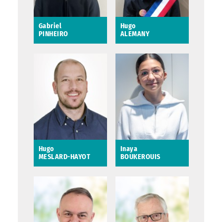
Saint-Avertin
Gabriel
Hugo
PINHEIRO
ALEMANY
Gabriel PINHEIRO
Hugo ALEMANY
Adjoint junior
Hugo
Inaya
MESLARD-HAYOT
BOUKEROUIS
Hugo MESLARD-
Inaya BOUKEROUIS
HAYOT