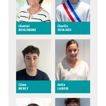
Saint-Avertin
Chantal
Charlie
BOULONGNE
SOULARD
Chantal BOULONGNE
Charlie SOULARD
6ème adjointe au
Maire en charge des
Affaires culturelles
Saint-Avertin
Côme
Dalia
MEREY
LAROUI
Côme MEREY
Dalia LAROUI