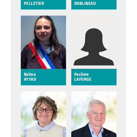
PELLETIER
DUBLINEAU
Martine PELLETIER
Maud DUBLINEAU
Conseillère
municipale déléguée
aux relations avec les
aînés
Saint-Avertin
Naïma
Pacôme
AYYAD
LAFORGE
Naïma AYYAD
Pacôme LAFORGE
Maire-Junior