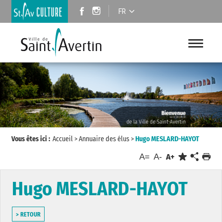
FR
Vous êtes ici :
Accueil
>
Annuaire des élus
>
Hugo MESLARD-HAYOT
A=
A-
A+
Hugo MESLARD-HAYOT
> RETOUR