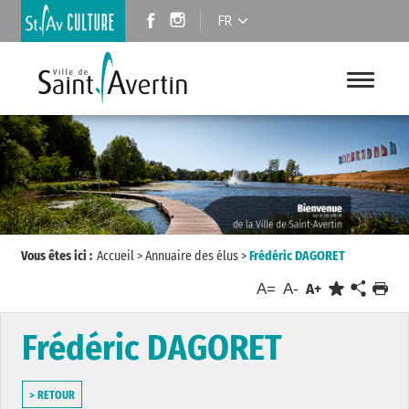
FR
Vous êtes ici :
Accueil
>
Annuaire des élus
>
Frédéric DAGORET
A=
A-
A+
Frédéric DAGORET
> RETOUR