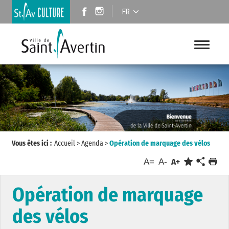
FR
Vous êtes ici :
Accueil
>
Agenda
>
Opération de marquage des vélos
A=
A-
A+
Opération de marquage
des vélos