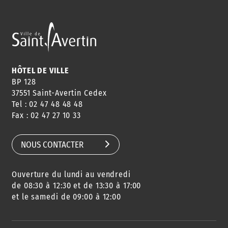
ANNUAIRE
ABONNEMENT
ST AV
HORAIRES
NEWSLETTER
EN LIGNE
HÔTEL DE VILLE
BP 128
37551 Saint-Avertin Cedex
Tel : 02 47 48 48 48
CONSEILS
PASSEPORT
MENUS
Fax : 02 47 27 10 33
DE QUARTIER
CARTE D'IDENTITÉ
RESTAURATION
SCOLAIRE
NOUS CONTACTER
Ouverture du lundi au vendredi
AGENDA
URBANISME
PISCINE
DES SORTIES
de 08:30 à 12:30 et de 13:30 à 17:00
et le samedi de 09:00 à 12:00