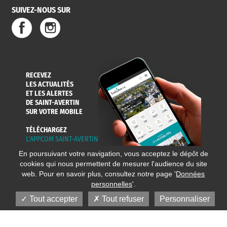
SUIVEZ-NOUS SUR
SERVICE
TRAVAUX
DÉCHETS
DE L'EAU
DANS LA VILLE
ET COLLECTES
RECEVEZ
LES ACTUALITÉS
ET LES ALERTES
DE SAINT-AVERTIN
SUR VOTRE MOBILE
TÉLÉCHARGEZ
L'APPCOM SAINT-AVERTIN
En poursuivant votre navigation, vous acceptez le dépôt de
cookies qui nous permettent de mesurer l'audience du site
web. Pour en savoir plus, consultez notre page '
Données
personnelles
'.
Tout accepter
Tout refuser
Personnaliser