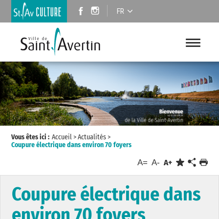
FR
Vous êtes ici :
Accueil
>
Actualités
>
Coupure électrique dans environ 70 foyers
A=
A-
A+
Coupure électrique dans
environ 70 foyers