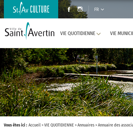
FR
VIE QUOTIDIENNE
VIE MUNICI
Vous êtes ici :
Accueil
>
VIE QUOTIDIENNE
>
Annuaires
>
Annuaire des associ