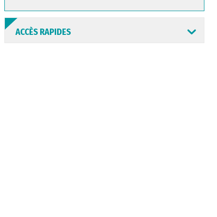
ACCÈS RAPIDES
ANNUAIRE
ABONNEMENT
ST AV
HORAIRES
NEWSLETTER
EN LIGNE
CONSEILS
PASSEPORT
MENUS
DE QUARTIER
CARTE D'IDENTITÉ
RESTAURATION
SCOLAIRE