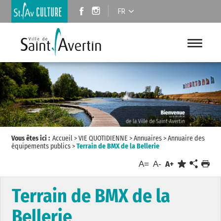
FR
Vous êtes ici :
Accueil
>
VIE QUOTIDIENNE
>
Annuaires
>
Annuaire des
équipements publics
>
Terrain de BMX de la Bellerie
A=
A-
A+
Terrain de BMX de la
Bellerie