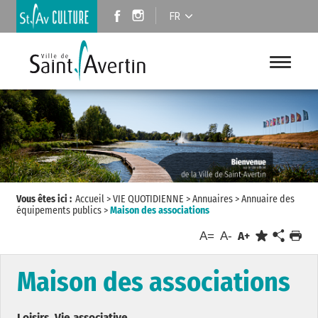
FR
Vous êtes ici :
Accueil
>
VIE QUOTIDIENNE
>
Annuaires
>
Annuaire des
équipements publics
>
Maison des associations
A=
A-
A+
Maison des associations
Loisirs, Vie associative