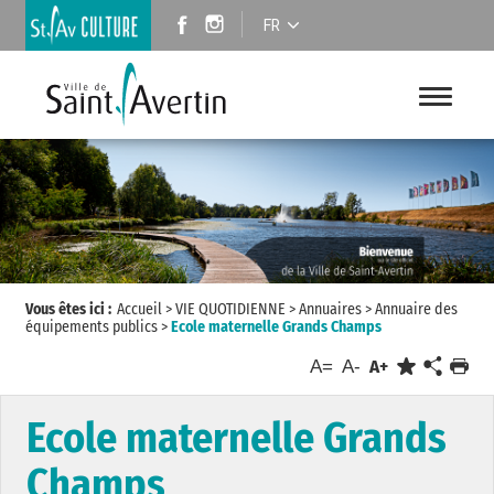
FR
Vous êtes ici :
Accueil
>
VIE QUOTIDIENNE
>
Annuaires
>
Annuaire des
équipements publics
>
Ecole maternelle Grands Champs
A=
A-
A+
Ecole maternelle Grands
Champs