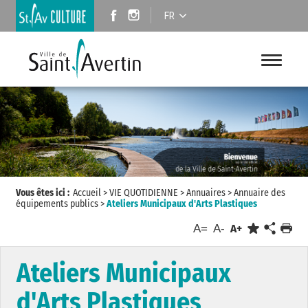
FR
Vous êtes ici :
Accueil
>
VIE QUOTIDIENNE
>
Annuaires
>
Annuaire des
équipements publics
>
Ateliers Municipaux d'Arts Plastiques
A=
A-
A+
Ateliers Municipaux
d'Arts Plastiques