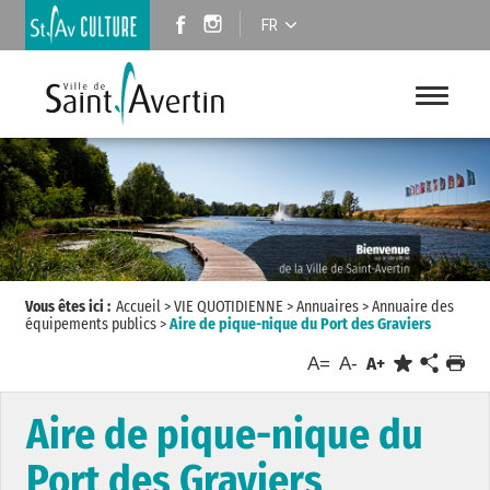
FR
Vous êtes ici :
Accueil
>
VIE QUOTIDIENNE
>
Annuaires
>
Annuaire des
équipements publics
>
Aire de pique-nique du Port des Graviers
A=
A-
A+
Aire de pique-nique du
Port des Graviers