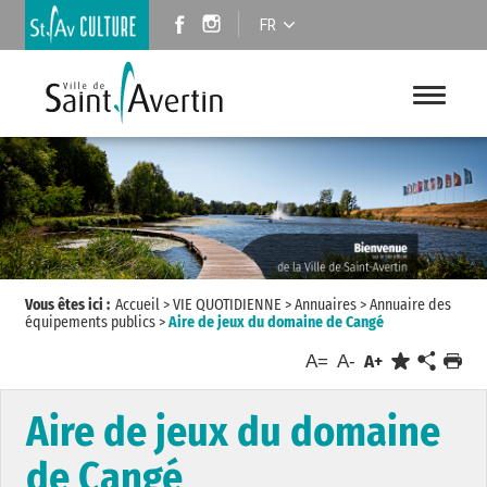
FR
Vous êtes ici :
Accueil
>
VIE QUOTIDIENNE
>
Annuaires
>
Annuaire des
équipements publics
>
Aire de jeux du domaine de Cangé
A=
A-
A+
Aire de jeux du domaine
de Cangé