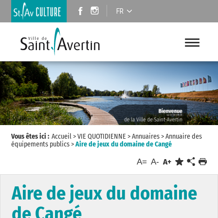
FR
Vous êtes ici :
Accueil
>
VIE QUOTIDIENNE
>
Annuaires
>
Annuaire des
équipements publics
>
Aire de jeux du domaine de Cangé
A=
A-
A+
Aire de jeux du domaine
de Cangé