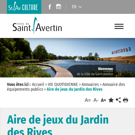
FR
Vous êtes ici :
Accueil
>
VIE QUOTIDIENNE
>
Annuaires
>
Annuaire des
équipements publics
>
Aire de jeux du Jardin des Rives
A=
A-
A+
Aire de jeux du Jardin
des Rives