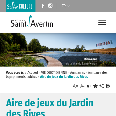
FR
Vous êtes ici :
Accueil
>
VIE QUOTIDIENNE
>
Annuaires
>
Annuaire des
équipements publics
>
Aire de jeux du Jardin des Rives
A=
A-
A+
Aire de jeux du Jardin
des Rives