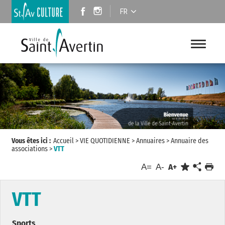
FR
Vous êtes ici :
Accueil
>
VIE QUOTIDIENNE
>
Annuaires
>
Annuaire des
associations
>
VTT
A=
A-
A+
VTT
Sports