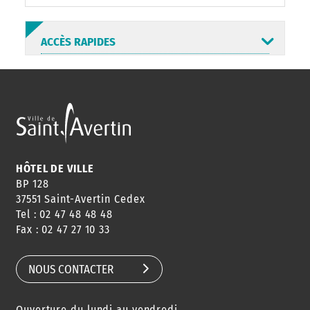
ACCÈS RAPIDES
ANNUAIRE
ABONNEMENT
ST AV
HORAIRES
NEWSLETTER
EN LIGNE
HÔTEL DE VILLE
BP 128
37551 Saint-Avertin Cedex
Tel : 02 47 48 48 48
CONSEILS
PASSEPORT
MENUS
Fax : 02 47 27 10 33
DE QUARTIER
CARTE D'IDENTITÉ
RESTAURATION
SCOLAIRE
NOUS CONTACTER
Ouverture du lundi au vendredi
AGENDA
URBANISME
PISCINE