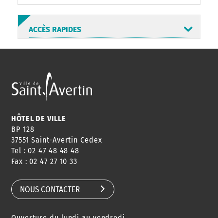
ACCÈS RAPIDES
ANNUAIRE
ABONNEMENT
ST AV
HORAIRES
NEWSLETTER
EN LIGNE
HÔTEL DE VILLE
BP 128
37551 Saint-Avertin Cedex
Tel : 02 47 48 48 48
CONSEILS
PASSEPORT
MENUS
Fax : 02 47 27 10 33
DE QUARTIER
CARTE D'IDENTITÉ
RESTAURATION
SCOLAIRE
NOUS CONTACTER
Ouverture du lundi au vendredi
AGENDA
URBANISME
PISCINE