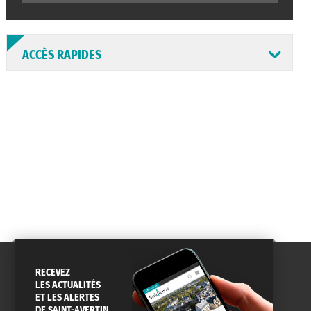
ACCÈS RAPIDES
ANNUAIRE
ABONNEMENT
ST AV
HORAIRES
NEWSLETTER
EN LIGNE
CONSEILS
PASSEPORT
MENUS
DE QUARTIER
CARTE D'IDENTITÉ
RESTAURATION
SCOLAIRE
RECEVEZ
LES ACTUALITÉS
ET LES ALERTES
DE SAINT-AVERTIN