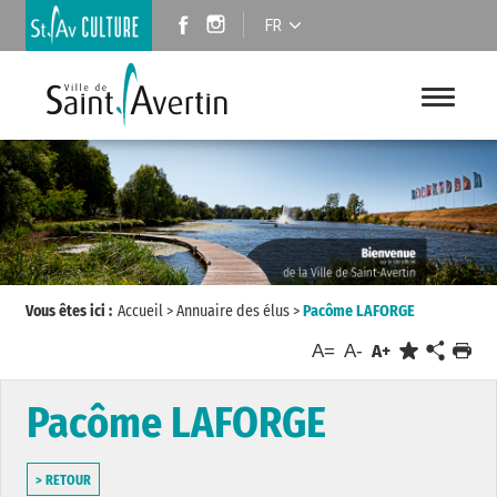
FR
Vous êtes ici :
Accueil
>
Annuaire des élus
>
Pacôme LAFORGE
A=
A-
A+
Pacôme LAFORGE
> RETOUR