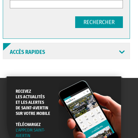
RECHERCHER
ACCÈS RAPIDES
RECEVEZ
ANNUAIRE
ABONNEMENT
ST AV
LES ACTUALITÉS
HORAIRES
NEWSLETTER
EN LIGNE
ET LES ALERTES
DE SAINT-AVERTIN
SUR VOTRE MOBILE
TÉLÉCHARGEZ
L'APPCOM SAINT-
CONSEILS
PASSEPORT
MENUS
AVERTIN
DE QUARTIER
CARTE D'IDENTITÉ
RESTAURATION