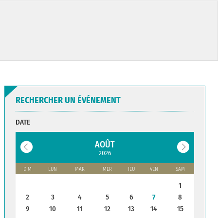
RECHERCHER UN ÉVÉNEMENT
DATE
AOÛT
2026
DIM
LUN
MAR
MER
JEU
VEN
SAM
1
2
3
4
5
6
7
8
9
10
11
12
13
14
15