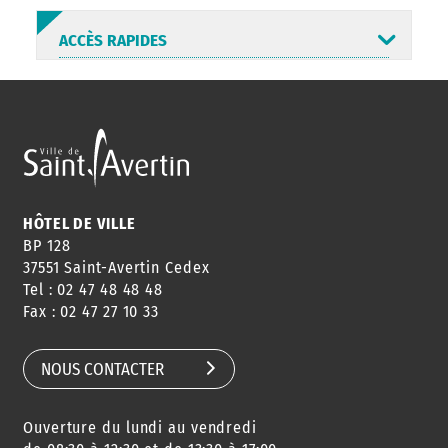
ACCÈS RAPIDES
ANNUAIRE
ABONNEMENT
ST AV
HORAIRES
NEWSLETTER
EN LIGNE
HÔTEL DE VILLE
BP 128
37551 Saint-Avertin Cedex
Tel : 02 47 48 48 48
CONSEILS
PASSEPORT
MENUS
Fax : 02 47 27 10 33
DE QUARTIER
CARTE D'IDENTITÉ
RESTAURATION
SCOLAIRE
NOUS CONTACTER
Ouverture du lundi au vendredi
AGENDA
URBANISME
PISCINE
DES SORTIES