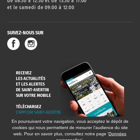
de 08:30 à 12:30 et de 13:30 à 17:00
et le samedi de 09:00 à 12:00
SUIVEZ-NOUS SUR
SERVICE
TRAVAUX
DÉCHETS
DE L'EAU
DANS LA VILLE
ET COLLECTES
RECEVEZ
LES ACTUALITÉS
ET LES ALERTES
DE SAINT-AVERTIN
SUR VOTRE MOBILE
TÉLÉCHARGEZ
L'APPCOM SAINT-AVERTIN
En poursuivant votre navigation, vous acceptez le dépôt de
cookies qui nous permettent de mesurer l'audience du site
web. Pour en savoir plus, consultez notre page '
Données