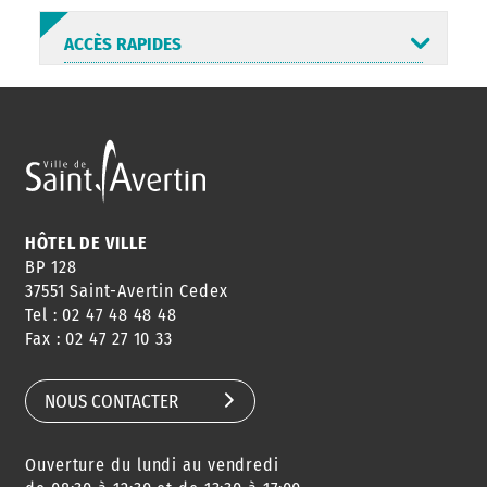
ACCÈS RAPIDES
ANNUAIRE
ABONNEMENT
ST AV
HORAIRES
NEWSLETTER
EN LIGNE
HÔTEL DE VILLE
BP 128
37551 Saint-Avertin Cedex
Tel : 02 47 48 48 48
CONSEILS
PASSEPORT
MENUS
Fax : 02 47 27 10 33
DE QUARTIER
CARTE D'IDENTITÉ
RESTAURATION
SCOLAIRE
NOUS CONTACTER
Ouverture du lundi au vendredi
AGENDA
URBANISME
PISCINE
DES SORTIES