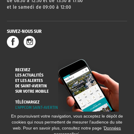
de 08:30 à 12:30 et de 13:30 à 17:00
et le samedi de 09:00 à 12:00
SUIVEZ-NOUS SUR
SERVICE
TRAVAUX
DÉCHETS
DE L'EAU
DANS LA VILLE
ET COLLECTES
RECEVEZ
LES ACTUALITÉS
ET LES ALERTES
DE SAINT-AVERTIN
SUR VOTRE MOBILE
TÉLÉCHARGEZ
L'APPCOM SAINT-AVERTIN
En poursuivant votre navigation, vous acceptez le dépôt de
cookies qui nous permettent de mesurer l'audience du site
web. Pour en savoir plus, consultez notre page '
Données