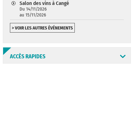
Salon des vins à Cangé
Du 14/11/2026
au 15/11/2026
> VOIR LES AUTRES ÉVÉNEMENTS
ACCÈS RAPIDES
ANNUAIRE
ABONNEMENT
ST AV
HORAIRES
NEWSLETTER
EN LIGNE
CONSEILS
PASSEPORT
MENUS