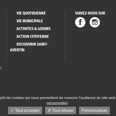
VIE QUOTIDIENNE
SUIVEZ-NOUS SUR
VIE MUNICIPALE
ACTIVITES & LOISIRS
ACTION CITOYENNE
DECOUVRIR SAINT-
AVERTIN
i
épôt de cookies qui nous permettent de mesurer l'audience du site web.
personnelles
'.
 Saint-Avertin
Mentions légales
Données personnelles
Plan du site
Réalisatio
Tout accepter
Tout refuser
Personnaliser