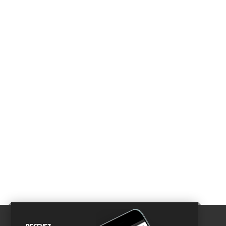
DE QUARTIER
CARTE D'IDENTITÉ
RESTAURATION
SCOLAIRE
AGENDA
URBANISME
PISCINE
DES SORTIES
SERVICE
TRAVAUX
DÉCHETS
DE L'EAU
DANS LA VILLE
ET COLLECTES