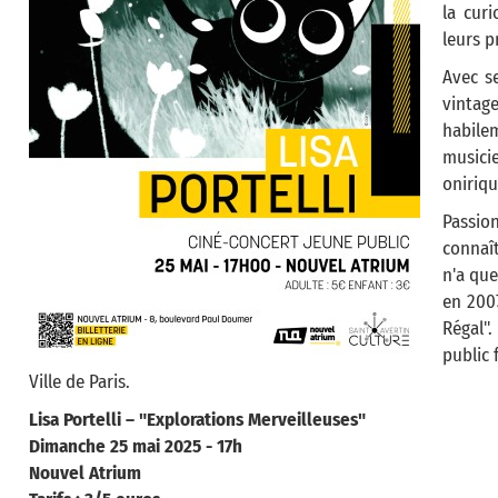
la cur
leurs p
Avec s
vintag
habile
musici
oniriqu
Passio
connaît
n'a que
en 2007
Régal".
public 
Ville de Paris.
Lisa Portelli – "Explorations Merveilleuses"
Dimanche 25 mai 2025 - 17h
Nouvel Atrium