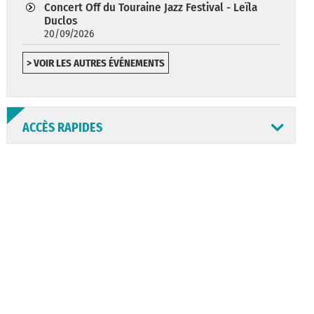
Concert Off du Touraine Jazz Festival - Leïla
Duclos
20/09/2026
> VOIR LES AUTRES ÉVÉNEMENTS
ACCÈS RAPIDES
ANNUAIRE
ABONNEMENT
ST AV
HORAIRES
NEWSLETTER
EN LIGNE
CONSEILS
PASSEPORT
MENUS