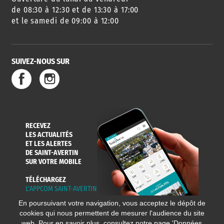
DES SORTIES
de 08:30 à 12:30 et de 13:30 à 17:00
et le samedi de 09:00 à 12:00
SUIVEZ-NOUS SUR
SERVICE
TRAVAUX
DÉCHETS
DE L'EAU
DANS LA VILLE
ET COLLECTES
RECEVEZ
LES ACTUALITÉS
ET LES ALERTES
DE SAINT-AVERTIN
SUR VOTRE MOBILE
TÉLÉCHARGEZ
L'APPCOM SAINT-AVERTIN
En poursuivant votre navigation, vous acceptez le dépôt de
cookies qui nous permettent de mesurer l'audience du site
web. Pour en savoir plus, consultez notre page '
Données