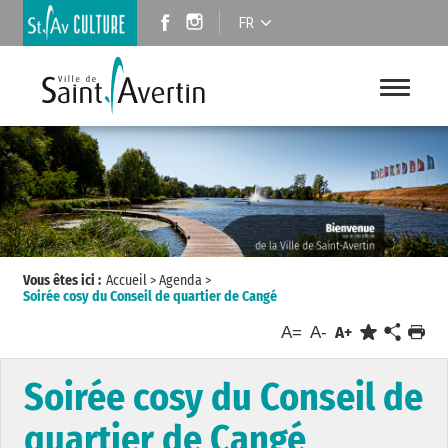
FR
Vous êtes ici :
Accueil
>
Agenda
>
Soirée cosy du Conseil de quartier de Cangé
A=
A-
A+
Soirée cosy du Conseil de
quartier de Cangé