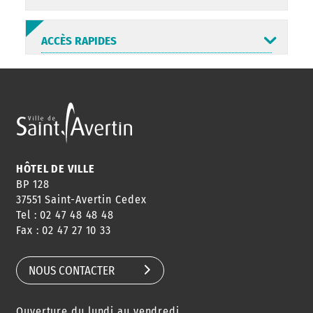
ACCÈS RAPIDES
ANNUAIRE
ABONNEMENT
ST AV
HORAIRES
NEWSLETTER
EN LIGNE
HÔTEL DE VILLE
BP 128
37551 Saint-Avertin Cedex
Tel : 02 47 48 48 48
CONSEILS
PASSEPORT
MENUS
Fax : 02 47 27 10 33
DE QUARTIER
CARTE D'IDENTITÉ
RESTAURATION
SCOLAIRE
NOUS CONTACTER
Ouverture du lundi au vendredi
AGENDA
URBANISME
PISCINE