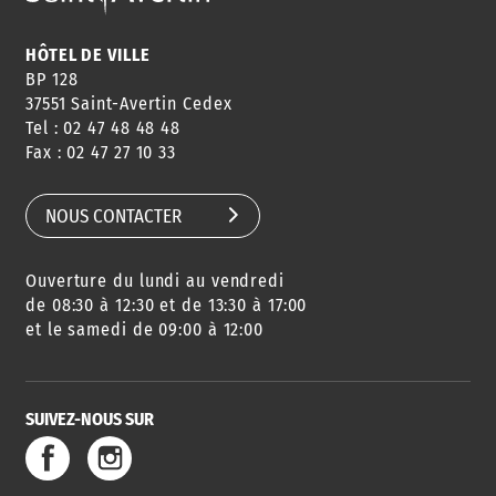
HORAIRES
NEWSLETTER
EN LIGNE
HÔTEL DE VILLE
BP 128
37551 Saint-Avertin Cedex
Tel : 02 47 48 48 48
CONSEILS
PASSEPORT
MENUS
Fax : 02 47 27 10 33
DE QUARTIER
CARTE D'IDENTITÉ
RESTAURATION
SCOLAIRE
NOUS CONTACTER
Ouverture du lundi au vendredi
AGENDA
URBANISME
PISCINE
DES SORTIES
de 08:30 à 12:30 et de 13:30 à 17:00
et le samedi de 09:00 à 12:00
SUIVEZ-NOUS SUR
SERVICE
TRAVAUX
DÉCHETS
DE L'EAU
DANS LA VILLE
ET COLLECTES