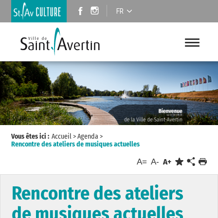
FR
Vous êtes ici :
Accueil
>
Agenda
>
Rencontre des ateliers de musiques actuelles
A=
A-
A+
Rencontre des ateliers
de musiques actuelles