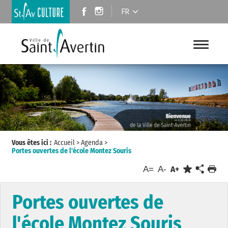
FR
Vous êtes ici :
Accueil
>
Agenda
>
Portes ouvertes de l'école Montez Souris
A=
A-
A+
Portes ouvertes de
l'école Montez Souris