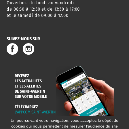
Ouverture du lundi au vendredi
AGENDA
URBANISME
PISCINE
DES SORTIES
de 08:30 à 12:30 et de 13:30 à 17:00
et le samedi de 09:00 à 12:00
SUIVEZ-NOUS SUR
SERVICE
TRAVAUX
DÉCHETS
DE L'EAU
DANS LA VILLE
ET COLLECTES
RECEVEZ
LES ACTUALITÉS
ET LES ALERTES
DE SAINT-AVERTIN
SUR VOTRE MOBILE
TÉLÉCHARGEZ
L'APPCOM SAINT-AVERTIN
En poursuivant votre navigation, vous acceptez le dépôt de
cookies qui nous permettent de mesurer l'audience du site