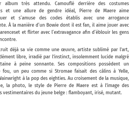
r album très attendu. Camouflé derrière des costumes
ts et une allure de gendre idéal, Pierre de Maere aime
quer et s’amuse des codes établis avec une arrogance
te. À la manière d’un Bowie dont il est fan, il aime jouer avec
arenceset et flirter avec l’extravagance afin d’éblouir les gens
encontre.
truit déjà sa vie comme une œuvre, artiste sublimé par l'art,
ément libre, irradié par l'instinct, insolemment lucide malgré
gtaine à peine sonnante. Ses compositions possèdent un
 fou, un peu comme si Stromae faisait des câlins à Yelle,
ainwright à la pop des eighties. Au croisement de la musique,
e, la photo, le style de Pierre de Maere est à l'image des
 vestimentaires du jeune belge : flamboyant, irisé, mutant.