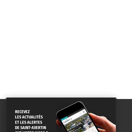
CONSEILS
PASSEPORT
MENUS
DE QUARTIER
CARTE D'IDENTITÉ
RESTAURATION
SCOLAIRE
AGENDA
URBANISME
PISCINE
DES SORTIES
SERVICE
TRAVAUX
DÉCHETS
RECEVEZ
DE L'EAU
DANS LA VILLE
ET COLLECTES
LES ACTUALITÉS
ET LES ALERTES
DE SAINT-AVERTIN