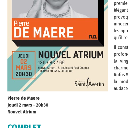
premie
élégan
provo
innocen
les app
qu’il r
Il cons
profond
la vin
charme
Rufus W
la mod
audaces
Pierre de Maere
Jeudi 2 mars - 20h30
Nouvel Atrium
COMPLET