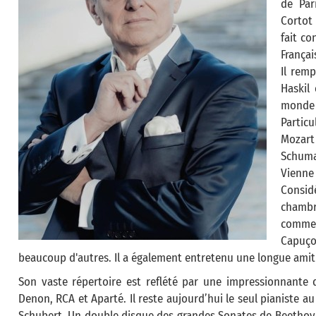
de Par
Cortot
fait co
Françai
Il remp
Haskil
monde 
Particu
Mozart
Schuma
Vienne 
Consi
chambr
comme
Capuço
beaucoup d'autres. Il a également entretenu une longue amiti
Son vaste répertoire est reflété par une impressionnante 
Denon, RCA et Aparté. Il reste aujourd’hui le seul pianiste a
Schubert. Un double disque des grandes Sonates de Beethoven