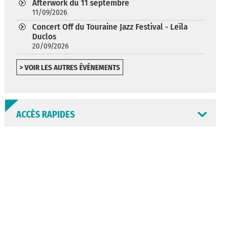
Afterwork du 11 septembre
11/09/2026
Concert Off du Touraine Jazz Festival - Leïla
Duclos
20/09/2026
> VOIR LES AUTRES ÉVÉNEMENTS
ACCÈS RAPIDES
ANNUAIRE
ABONNEMENT
ST AV
HORAIRES
NEWSLETTER
EN LIGNE