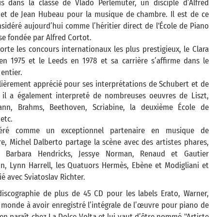
is dans la classe de Vlado Perlemuter, un disciple d’Alfred
 et de Jean Hubeau pour la musique de chambre. Il est de ce
nsidéré aujourd’hui comme l’héritier direct de l'École de Piano
se fondée par Alfred Cortot.
orte les concours internationaux les plus prestigieux, le Clara
 en 1975 et le Leeds en 1978 et sa carrière s’affirme dans le
entier.
lièrement apprécié pour ses interprétations de Schubert et de
 il a également interpreté de nombreuses oeuvres de Liszt,
nn, Brahms, Beethoven, Scriabine, la deuxième École de
etc.
déré comme un exceptionnel partenaire en musique de
e, Michel Dalberto partage la scène avec des artistes phares,
 Barbara Hendricks, Jessye Norman, Renaud et Gautier
n, Lynn Harrell, les Quatuors Hermès, Ebène et Modigliani et
é avec Sviatoslav Richter.
discographie de plus de 45 CD pour les labels Erato, Warner,
u monde à avoir enregistré l’intégrale de l’œuvre pour piano de
 paraît chez La Dolce Volta et lui vaut d’être nommé "Artiste