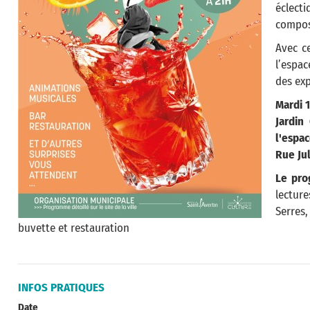
éclect
compose
Avec ce
l’espac
des exp
Mardi 1
Jardin
l'espa
Rue Ju
Le pro
lectur
Serres
buvette et restauration
INFOS PRATIQUES
Date