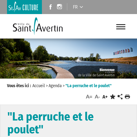
FR
Vous êtes ici :
Accueil
>
Agenda
>
"La perruche et le poulet"
A=
A-
A+
"La perruche et le
poulet"