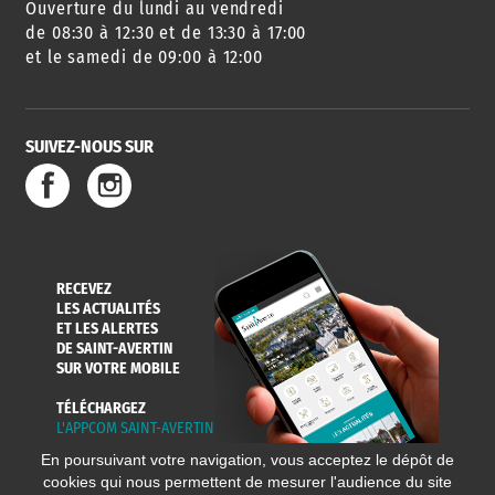
Ouverture du lundi au vendredi
AGENDA
URBANISME
PISCINE
DES SORTIES
de 08:30 à 12:30 et de 13:30 à 17:00
et le samedi de 09:00 à 12:00
SUIVEZ-NOUS SUR
SERVICE
TRAVAUX
DÉCHETS
DE L'EAU
DANS LA VILLE
ET COLLECTES
RECEVEZ
LES ACTUALITÉS
ET LES ALERTES
DE SAINT-AVERTIN
SUR VOTRE MOBILE
TÉLÉCHARGEZ
L'APPCOM SAINT-AVERTIN
En poursuivant votre navigation, vous acceptez le dépôt de
cookies qui nous permettent de mesurer l'audience du site