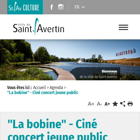
FR
Vous êtes ici :
Accueil
>
Agenda
>
"La bobine" - Ciné concert jeune public
A=
A-
A+
"La bobine" - Ciné
concert jeune public