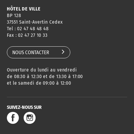
HÔTEL DE VILLE
BP 128
37551 Saint-Avertin Cedex
Tel : 02 47 48 48 48
CONSEILS
PASSEPORT
MENUS
Fax : 02 47 27 10 33
DE QUARTIER
CARTE D'IDENTITÉ
RESTAURATION
SCOLAIRE
NOUS CONTACTER
Ouverture du lundi au vendredi
AGENDA
URBANISME
PISCINE
DES SORTIES
de 08:30 à 12:30 et de 13:30 à 17:00
et le samedi de 09:00 à 12:00
SUIVEZ-NOUS SUR
SERVICE
TRAVAUX
DÉCHETS
DE L'EAU
DANS LA VILLE
ET COLLECTES