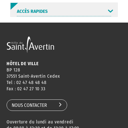
ACCÈS RAPIDES
ANNUAIRE
ABONNEMENT
ST AV
HORAIRES
NEWSLETTER
EN LIGNE
HÔTEL DE VILLE
BP 128
37551 Saint-Avertin Cedex
Tel : 02 47 48 48 48
CONSEILS
PASSEPORT
MENUS
Fax : 02 47 27 10 33
DE QUARTIER
CARTE D'IDENTITÉ
RESTAURATION
SCOLAIRE
NOUS CONTACTER
Ouverture du lundi au vendredi
AGENDA
URBANISME
PISCINE
DES SORTIES