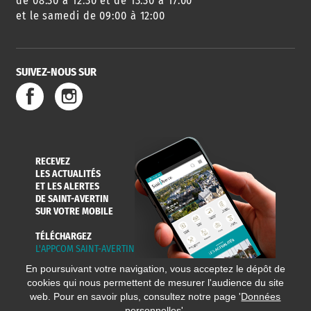
de 08:30 à 12:30 et de 13:30 à 17:00
et le samedi de 09:00 à 12:00
SUIVEZ-NOUS SUR
SERVICE
TRAVAUX
DÉCHETS
DE L'EAU
DANS LA VILLE
ET COLLECTES
RECEVEZ
LES ACTUALITÉS
ET LES ALERTES
DE SAINT-AVERTIN
SUR VOTRE MOBILE
TÉLÉCHARGEZ
L'APPCOM SAINT-AVERTIN
En poursuivant votre navigation, vous acceptez le dépôt de
cookies qui nous permettent de mesurer l'audience du site
web. Pour en savoir plus, consultez notre page '
Données
personnelles
'.