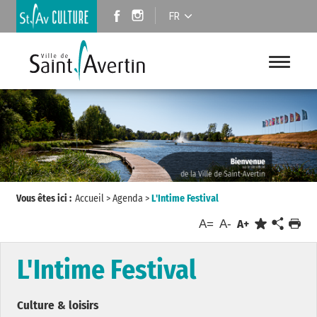
FR
Vous êtes ici :
Accueil
>
Agenda
>
L'Intime Festival
A=
A-
A+
L'Intime Festival
Culture & loisirs