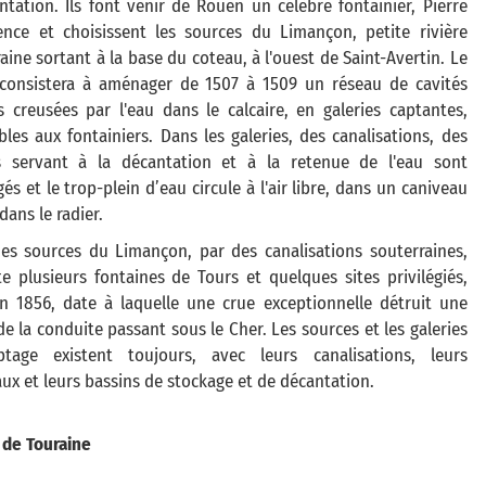
ntation. Ils font venir de Rouen un célèbre fontainier, Pierre
ence et choisissent les sources du Limançon, petite rivière
aine sortant à la base du coteau, à l'ouest de Saint-Avertin. Le
 consistera à aménager de 1507 à 1509 un réseau de cavités
s creusées par l'eau dans le calcaire, en galeries captantes,
bles aux fontainiers. Dans les galeries, des canalisations, des
s servant à la décantation et à la retenue de l'eau sont
s et le trop-plein d’eau circule à l'air libre, dans un caniveau
dans le radier.
des sources du Limançon, par des canalisations souterraines,
e plusieurs fontaines de Tours et quelques sites privilégiés,
en 1856, date à laquelle une crue exceptionnelle détruit une
de la conduite passant sous le Cher. Les sources et les galeries
tage existent toujours, avec leurs canalisations, leurs
ux et leurs bassins de stockage et de décantation.
 de Touraine