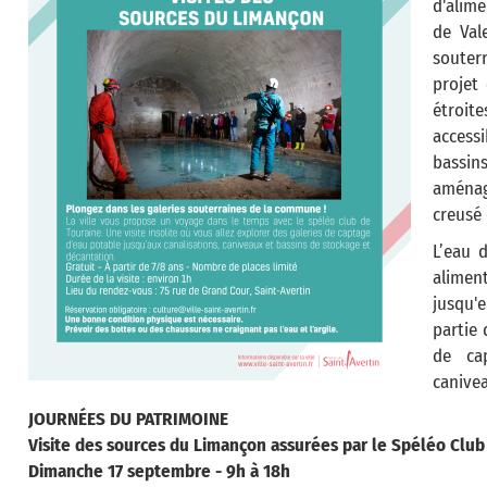
d'alime
de Val
souterr
projet
étroite
accessi
bassin
aménagé
creusé 
L’eau 
aliment
jusqu'
partie 
de cap
canivea
JOURNÉES DU PATRIMOINE
Visite des sources du Limançon assurées par le Spéléo Club
Dimanche 17 septembre - 9h à 18h