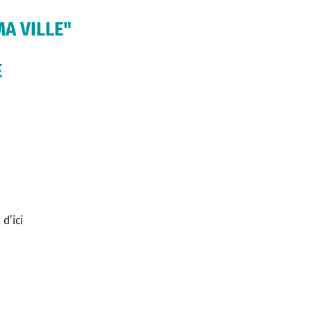
A VILLE"
É
d’ici