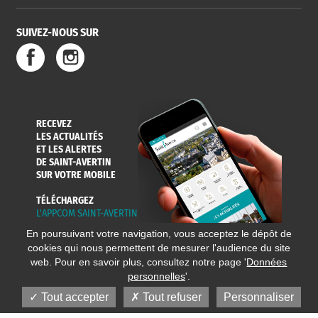
SUIVEZ-NOUS SUR
SERVICE
TRAVAUX
DÉCHETS
DE L'EAU
DANS LA VILLE
ET COLLECTES
RECEVEZ
LES ACTUALITÉS
ET LES ALERTES
DE SAINT-AVERTIN
SUR VOTRE MOBILE
TÉLÉCHARGEZ
L'APPCOM SAINT-AVERTIN
En poursuivant votre navigation, vous acceptez le dépôt de
cookies qui nous permettent de mesurer l'audience du site
web. Pour en savoir plus, consultez notre page '
Données
personnelles
'.
Tout accepter
Tout refuser
Personnaliser