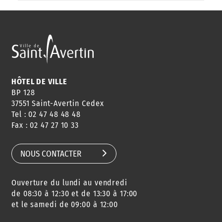
ANNUAIRE
ABONNEMENT
ST AV
HORAIRES
NEWSLETTER
EN LIGNE
HÔTEL DE VILLE
BP 128
37551 Saint-Avertin Cedex
Tel : 02 47 48 48 48
CONSEILS
PASSEPORT
MENUS
Fax : 02 47 27 10 33
DE QUARTIER
CARTE D'IDENTITÉ
RESTAURATION
SCOLAIRE
NOUS CONTACTER
Ouverture du lundi au vendredi
AGENDA
URBANISME
PISCINE
DES SORTIES
de 08:30 à 12:30 et de 13:30 à 17:00
et le samedi de 09:00 à 12:00