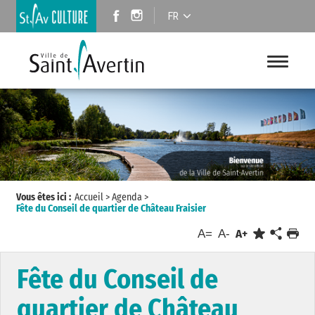
FR
Vous êtes ici :
Accueil
>
Agenda
>
Fête du Conseil de quartier de Château Fraisier
A=
A-
A+
Fête du Conseil de
quartier de Château