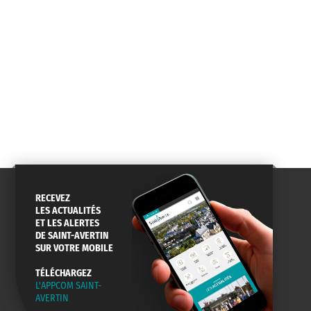
CONSEILS
PASSEPORT
MENUS
DE QUARTIER
CARTE D'IDENTITÉ
RESTAURATION
SCOLAIRE
AGENDA
URBANISME
PISCINE
DES SORTIES
RECEVEZ
LES ACTUALITÉS
ET LES ALERTES
DE SAINT-AVERTIN
SUR VOTRE MOBILE
SERVICE
TRAVAUX
DÉCHETS
DE L'EAU
DANS LA VILLE
ET COLLECTES
TÉLÉCHARGEZ
L'APPCOM SAINT-
AVERTIN