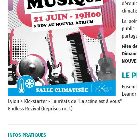
déroul
climati
La soi
public
partage
Fête d
Dimanc
NOUVE
LE 
Ensemb
Léandre
Lylou + Kickstarter - Lauréats de "La scène est à vous"
Endless Revival (Reprises rock)
INFOS PRATIQUES