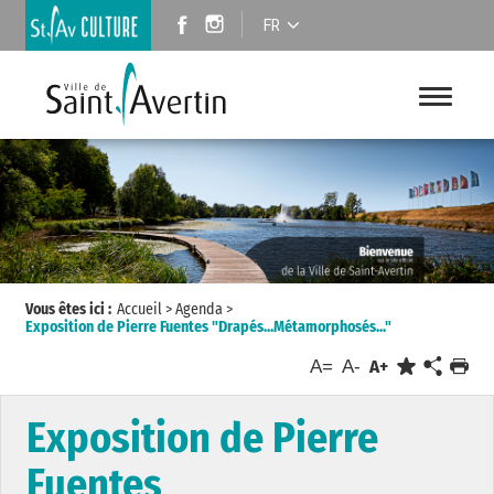
FR
Vous êtes ici :
Accueil
>
Agenda
>
Exposition de Pierre Fuentes "Drapés...Métamorphosés..."
A=
A-
A+
Exposition de Pierre
Fuentes