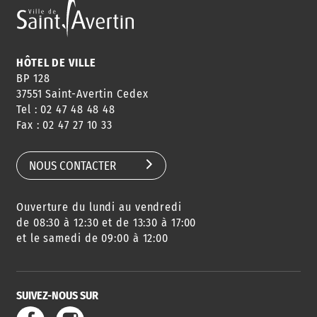
ANNUAIRE
ABONNEMENT
ST AV
HORAIRES
NEWSLETTER
EN LIGNE
HÔTEL DE VILLE
BP 128
37551 Saint-Avertin Cedex
Tel : 02 47 48 48 48
CONSEILS
PASSEPORT
MENUS
Fax : 02 47 27 10 33
DE QUARTIER
CARTE D'IDENTITÉ
RESTAURATION
SCOLAIRE
NOUS CONTACTER
Ouverture du lundi au vendredi
AGENDA
URBANISME
PISCINE
DES SORTIES
de 08:30 à 12:30 et de 13:30 à 17:00
et le samedi de 09:00 à 12:00
SUIVEZ-NOUS SUR
SERVICE
TRAVAUX
DÉCHETS
DE L'EAU
DANS LA VILLE
ET COLLECTES