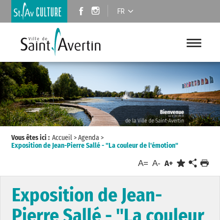
FR
Vous êtes ici :
Accueil
>
Agenda
>
Exposition de Jean-Pierre Sallé - "La couleur de l'émotion"
A=
A-
A+
Exposition de Jean-
Pierre Sallé - "La couleur