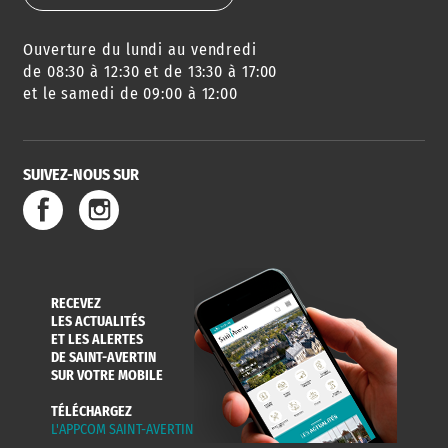
Ouverture du lundi au vendredi
AGENDA
URBANISME
PISCINE
DES SORTIES
de 08:30 à 12:30 et de 13:30 à 17:00
et le samedi de 09:00 à 12:00
SUIVEZ-NOUS SUR
SERVICE
TRAVAUX
DÉCHETS
DE L'EAU
DANS LA VILLE
ET COLLECTES
RECEVEZ
LES ACTUALITÉS
ET LES ALERTES
DE SAINT-AVERTIN
SUR VOTRE MOBILE
TÉLÉCHARGEZ
L'APPCOM SAINT-AVERTIN