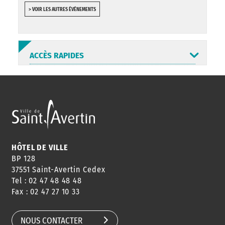
> VOIR LES AUTRES ÉVÉNEMENTS
ACCÈS RAPIDES
ANNUAIRE
ABONNEMENT
ST AV
HORAIRES
NEWSLETTER
EN LIGNE
HÔTEL DE VILLE
BP 128
37551 Saint-Avertin Cedex
Tel : 02 47 48 48 48
CONSEILS
PASSEPORT
MENUS
Fax : 02 47 27 10 33
DE QUARTIER
CARTE D'IDENTITÉ
RESTAURATION
SCOLAIRE
NOUS CONTACTER