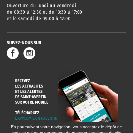
Ouverture du lundi au vendredi
AGENDA
URBANISME
PISCINE
DES SORTIES
de 08:30 à 12:30 et de 13:30 à 17:00
et le samedi de 09:00 à 12:00
SUIVEZ-NOUS SUR
SERVICE
TRAVAUX
DÉCHETS
DE L'EAU
DANS LA VILLE
ET COLLECTES
RECEVEZ
LES ACTUALITÉS
ET LES ALERTES
DE SAINT-AVERTIN
SUR VOTRE MOBILE
TÉLÉCHARGEZ
L'APPCOM SAINT-AVERTIN
En poursuivant votre navigation, vous acceptez le dépôt de
cookies qui nous permettent de mesurer l'audience du site