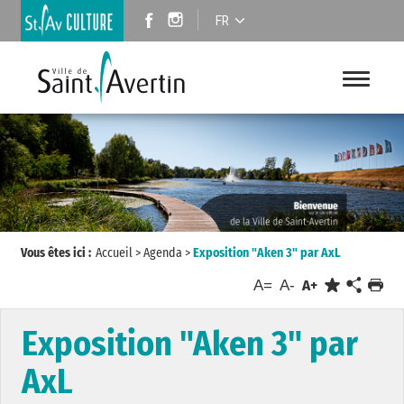
FR
Vous êtes ici :
Accueil
>
Agenda
>
Exposition "Aken 3" par AxL
A=
A-
A+
Exposition "Aken 3" par
AxL