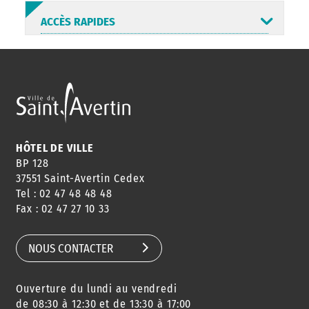
ACCÈS RAPIDES
ANNUAIRE
ABONNEMENT
ST AV
HORAIRES
NEWSLETTER
EN LIGNE
HÔTEL DE VILLE
BP 128
37551 Saint-Avertin Cedex
Tel : 02 47 48 48 48
CONSEILS
PASSEPORT
MENUS
Fax : 02 47 27 10 33
DE QUARTIER
CARTE D'IDENTITÉ
RESTAURATION
SCOLAIRE
NOUS CONTACTER
Ouverture du lundi au vendredi
AGENDA
URBANISME
PISCINE
DES SORTIES
de 08:30 à 12:30 et de 13:30 à 17:00