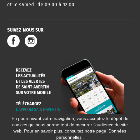
et le samedi de 09:00 à 12:00
SUIVEZ-NOUS SUR
SERVICE
TRAVAUX
DÉCHETS
DE L'EAU
DANS LA VILLE
ET COLLECTES
RECEVEZ
LES ACTUALITÉS
ET LES ALERTES
DE SAINT-AVERTIN
SUR VOTRE MOBILE
TÉLÉCHARGEZ
L'APPCOM SAINT-AVERTIN
En poursuivant votre navigation, vous acceptez le dépôt de
cookies qui nous permettent de mesurer l'audience du site
web. Pour en savoir plus, consultez notre page '
Données
personnelles
'.