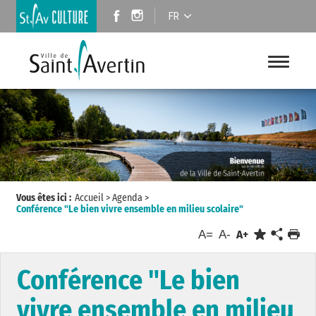
FR
Vous êtes ici :
Accueil
>
Agenda
>
Conférence "Le bien vivre ensemble en milieu scolaire"
A=
A-
A+
Conférence "Le bien
vivre ensemble en milieu